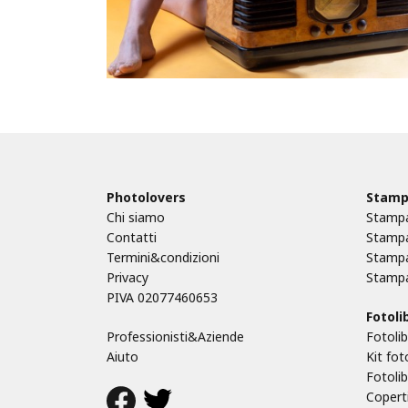
Photolovers
Stamp
Chi siamo
Stampa
Contatti
Stampa
Termini&condizioni
Stampa
Privacy
Stampa
PIVA 02077460653
Fotolib
Professionisti&Aziende
Fotolib
Aiuto
Kit fot
Fotoli
Coperti