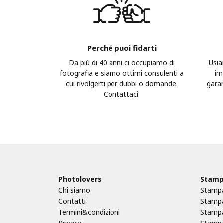
Perché puoi fidarti
Da più di 40 anni ci occupiamo di
Usia
fotografia e siamo ottimi consulenti a
im
cui rivolgerti per dubbi o domande.
garan
Contattaci.
Photolovers
Stamp
Chi siamo
Stampa
Contatti
Stampa
Termini&condizioni
Stampa
Privacy
Stampa