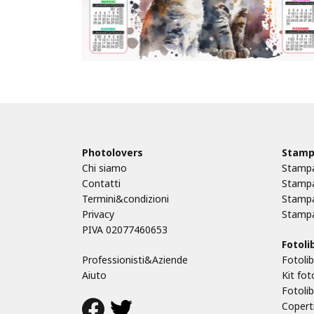
Photolovers
Stamp
Chi siamo
Stampa
Contatti
Stampa
Termini&condizioni
Stampa
Privacy
Stampa
PIVA 02077460653
Fotolib
Professionisti&Aziende
Fotolib
Aiuto
Kit fot
Fotoli
Coperti