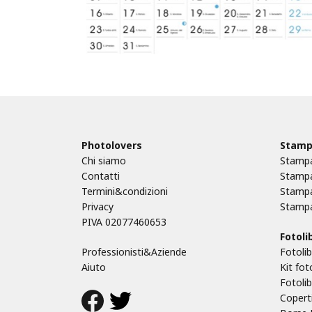
Photolovers
Stamp
Chi siamo
Stampa
Contatti
Stampa
Termini&condizioni
Stampa
Privacy
Stampa
PIVA 02077460653
Fotolib
Professionisti&Aziende
Fotolib
Aiuto
Kit fot
Fotoli
Coperti